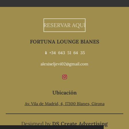
RESERVAR AQUÍ
FORTUNA LOUNGE BlANES
📱
+34 643 51 64 35
alexiseljevi02@gmail.com
I
n
s
Ubicación
t
a
Av. Vila de Madrid, 4, 17300 Blanes, Girona
g
r
a
m
Designed by
DS Create Advertising